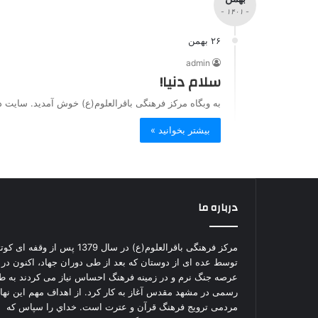
- ۱۴۰۱ -
۲۶ بهمن
admin
سلام دنیا!
به وبگاه مرکز فرهنگی باقرالعلوم(ع) خوش آمدید. سایت د
بیشتر بخوانید »
درباره ما
مرکز فرهنگی باقرالعلوم(ع) در سال 1379 پس از وقفه ای ک
توسط عده ای از دوستان که بعد از طی دوران جهاد، اکنون در
عرصه جنگ نرم و در زمینه فرهنگ احساس نیاز می کردند به ط
رسمی در مشهد مقدس آغاز به کار کرد. از اهداف مهم این نهاد
مردمی ترویج فرهنگ قرآن و عترت است. خداي را سپاس كه