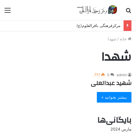
جستجو
منو
برای
مرکزفرهنگی باقرالعلوم(ع)
خانه
/
شهدا
شهدا
717
0
admin
شهید عبدالعلی
بیشتر بخوانید »
بایگانی‌ها
مارس 2024