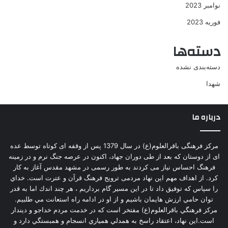
نوامبر 2023
فوریه 2023
دسته‌ها
دسته‌بندی نشده
شهدا
درباره ما
مرکز فرهنگی باقرالعلوم(ع) در سال 1379 پس از وقفه ای کوتاه توسط عده
ای از دوستان که بعد از طی دوران جهاد، اکنون در عرصه جنگ نرم و در زمینه
فرهنگ احساس نیاز می کردند به طور رسمی در مشهد مقدس آغاز به کار
کرد. از اهداف مهم این نهاد مردمی ترویج فرهنگ قرآن و عترت است. خداي
را سپاس كه توفيق داد تا در اين مسير گام برداريم ، هر چند اندك اما به قدر
توان حامي ارزش هايمان باشيم و از او در ادامه راه استعانت مي طلبيم.
مركز فرهنگي باقرالعلوم(ع) مفتخر است كه در خدمت مردم خداجو و ديندار
است.اين نهاد، اعتقاد راسخ به همدلي همياري انسجام و همبستگي دارد و