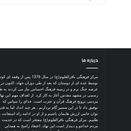
درباره ما
مرکز فرهنگی باقرالعلوم(ع) در سال 1379 پس از وقفه ای ک
توسط عده ای از دوستان که بعد از طی دوران جهاد، اکنون در
عرصه جنگ نرم و در زمینه فرهنگ احساس نیاز می کردند به ط
رسمی در مشهد مقدس آغاز به کار کرد. از اهداف مهم این نهاد
مردمی ترویج فرهنگ قرآن و عترت است. خداي را سپاس كه
توفيق داد تا در اين مسير گام برداريم ، هر چند اندك اما به قدر
توان حامي ارزش هايمان باشيم و از او در ادامه راه استعانت 
طلبيم. مركز فرهنگي باقرالعلوم(ع) مفتخر است كه در خدمت
مردم خداجو و ديندار است.اين نهاد، اعتقاد راسخ به همدلي