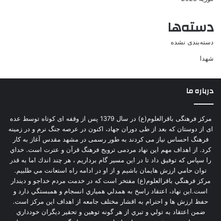
دسته‌ها
دسته‌بندی نشده
شهدا
درباره ما
مرکز فرهنگی باقرالعلوم(ع) در سال 1379 پس از وقفه ای کوتاه توسط عده
ای از دوستان که بعد از طی دوران جهاد، اکنون در عرصه جنگ نرم و در زمینه
فرهنگ احساس نیاز می کردند به طور رسمی در مشهد مقدس آغاز به کار
کرد. از اهداف مهم این نهاد مردمی ترویج فرهنگ قرآن و عترت است. خداي
را سپاس كه توفيق داد تا در اين مسير گام برداريم ، هر چند اندك اما به قدر
توان حامي ارزش هايمان باشيم و از او در ادامه راه استعانت مي طلبيم.
مركز فرهنگي باقرالعلوم(ع) مفتخر است كه در خدمت مردم خداجو و ديندار
است.اين نهاد، اعتقاد راسخ به همدلي همياري انسجام و همبستگي دارد و
حفظ ارزش ها و احترام به اقشار مختلف جامعه از اهداف اين مركز است.
ضمن اعتقاد به تولي و تبري از هر گونه توهين و تحقير ديگران خودداري