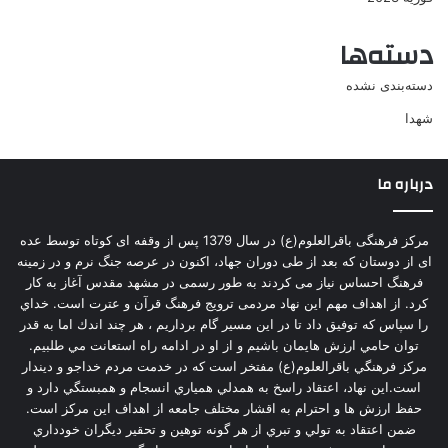
دسته‌ها
دسته‌بندی نشده
شهدا
درباره ما
مرکز فرهنگی باقرالعلوم(ع) در سال 1379 پس از وقفه ای کوتاه توسط عده
ای از دوستان که بعد از طی دوران جهاد، اکنون در عرصه جنگ نرم و در زمینه
فرهنگ احساس نیاز می کردند به طور رسمی در مشهد مقدس آغاز به کار
کرد. از اهداف مهم این نهاد مردمی ترویج فرهنگ قرآن و عترت است. خداي
را سپاس كه توفيق داد تا در اين مسير گام برداريم ، هر چند اندك اما به قدر
توان حامي ارزش هايمان باشيم و از او در ادامه راه استعانت مي طلبيم.
مركز فرهنگي باقرالعلوم(ع) مفتخر است كه در خدمت مردم خداجو و ديندار
است.اين نهاد، اعتقاد راسخ به همدلي همياري انسجام و همبستگي دارد و
حفظ ارزش ها و احترام به اقشار مختلف جامعه از اهداف اين مركز است.
ضمن اعتقاد به تولي و تبري از هر گونه توهين و تحقير ديگران خودداري