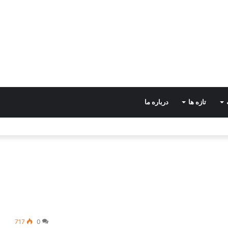
تازه ها
درباره ما
717
0